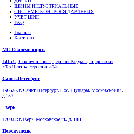
ДИСКИ
ШИНЫ ИНДУСТРИАЛЬНЫЕ
СИСТЕМЫ КОНТРОЛЯ ДАВЛЕНИЯ
УЧЕТ ШИН
FAQ
Главная
Контакты
МО Солнечногорск
141532, Солнечногорск, деревня Радумля, территория
«ТехЦентр», строение 49/4.
Санкт-Петербург
196626, г. Санкт-Петербург, Пос. Шушары, Московское ш.,
д.185
Тверь
170032: г.Тверь, Московское ш., д. 18В
Новокузнецк