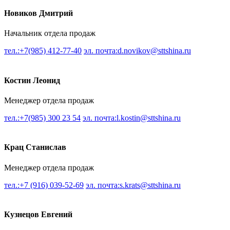
Новиков Дмитрий
Начальник отдела продаж
тел.:+7(985) 412-77-40
эл. почта:d.novikov@sttshina.ru
Костин Леонид
Менеджер отдела продаж
тел.:+7(985) 300 23 54
эл. почта:l.kostin@sttshina.ru
Крац Станислав
Менеджер отдела продаж
тел.:+7 (916) 039-52-69
эл. почта:s.krats@sttshina.ru
Кузнецов Евгений